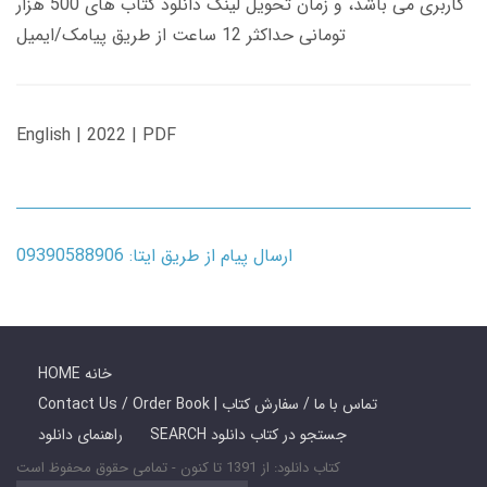
کاربری می باشد، و زمان تحویل لینک دانلود کتاب های 500 هزار
تومانی حداکثر 12 ساعت از طریق پیامک/ایمیل
English | 2022 | PDF
ارسال پیام از طریق ایتا: 09390588906
HOME خانه
Contact Us / Order Book | تماس با ما / سفارش کتاب
SEARCH جستجو در کتاب دانلود
راهنمای دانلود
کتاب دانلود: از 1391 تا کنون - تمامی حقوق محفوظ است