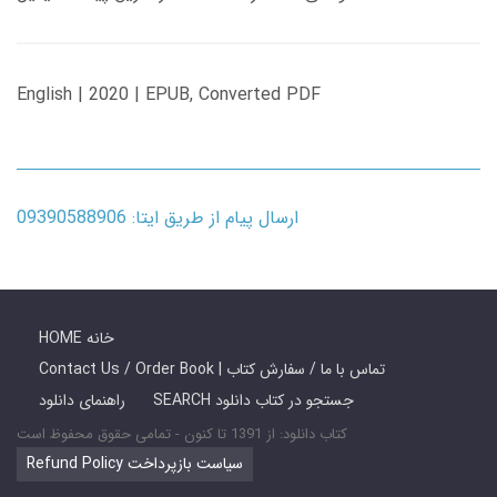
English | 2020 | EPUB, Converted PDF
ارسال پیام از طریق ایتا: 09390588906
HOME خانه
Contact Us / Order Book | تماس با ما / سفارش کتاب
SEARCH جستجو در کتاب دانلود
راهنمای دانلود
کتاب دانلود: از 1391 تا کنون - تمامی حقوق محفوظ است
Refund Policy سیاست بازپرداخت