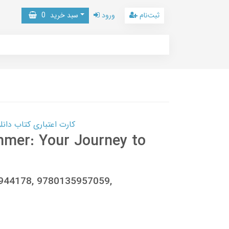
ثبت‌نام
ورود
سبد خرید
0
کارت اعتباری کتاب دانلود با 10,000,000 اعتبار دانلود کتا
mer: Your Journey to
9944178, 9780135957059,