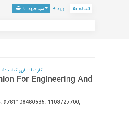
ثبت‌نام
ورود
سبد خرید
0
کارت اعتباری کتاب دانلود با 10,000,000 اعتبار دانلود کتا
nion For Engineering And
5, 9781108480536, 1108727700,