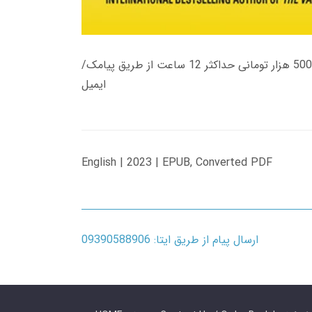
زمان تحویل کتاب های 600 هزار تومانی دانلود فوری از حساب کاربری می باشد، و زمان تحویل لینک دانلود کتاب های 500 هزار تومانی حداکثر 12 ساعت از طریق پیامک/
ایمیل
English | 2023 | EPUB, Converted PDF
ارسال پیام از طریق ایتا: 09390588906