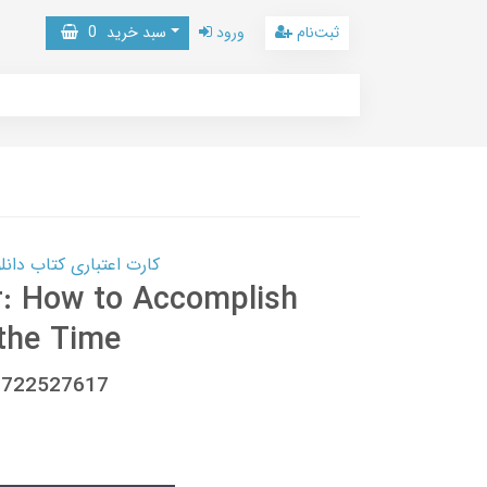
ثبت‌نام
ورود
سبد خرید
0
کارت اعتباری کتاب دانلود با 10,000,000 اعتبار دانلود کتا
r: How to Accomplish
 the Time
81722527617