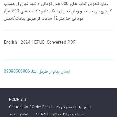
زمان تحویل کتاب های 600 هزار تومانی دانلود فوری از حساب
کاربری می باشد، و زمان تحویل لینک دانلود کتاب های 500 هزار
تومانی حداکثر 12 ساعت از طریق پیامک/ایمیل
English | 2024 | EPUB, Converted PDF
ارسال پیام از طریق ایتا: 09390588906
HOME خانه
Contact Us / Order Book | تماس با ما / سفارش کتاب
SEARCH جستجو در کتاب دانلود
راهنمای دانلود