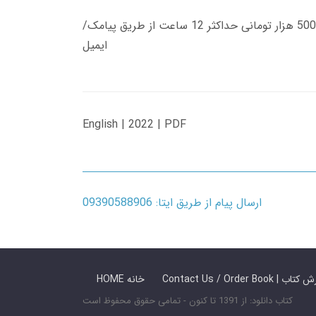
زمان تحویل کتاب های 600 هزار تومانی دانلود فوری از حساب کاربری می باشد، و زمان تحویل لینک دانلود کتاب های 500 هزار تومانی حداکثر 12 ساعت از طریق پیامک/
ایمیل
English | 2022 | PDF
ارسال پیام از طریق ایتا: 09390588906
 ما / سفارش کتاب
HOME خانه
کتاب دانلود: از 1391 تا کنون - تمامی حقوق محفوظ است