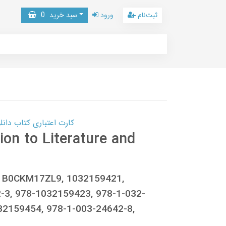
ثبت‌نام
ورود
سبد خرید
0
کارت اعتباری کتاب دانلود با 10,000,000 اعتبار دانلود کتا
on to Literature and
u, B0CKM17ZL9, 1032159421,
-3, 978-1032159423, 978-1-032-
32159454, 978-1-003-24642-8,