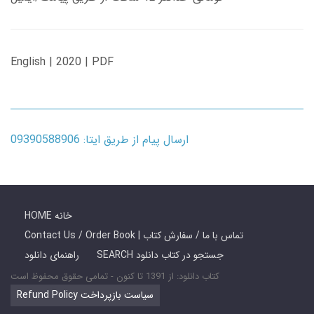
English | 2020 | PDF
ارسال پیام از طریق ایتا: 09390588906
HOME خانه
Contact Us / Order Book | تماس با ما / سفارش کتاب
SEARCH جستجو در کتاب دانلود
راهنمای دانلود
کتاب دانلود: از 1391 تا کنون - تمامی حقوق محفوظ است
Refund Policy سیاست بازپرداخت