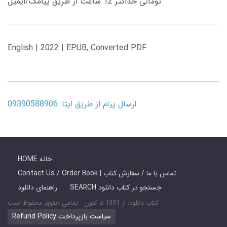
تومانی حداکثر 12 ساعت از طریق پیامک/ایمیل
English | 2022 | EPUB, Converted PDF
ارسال پیام از طریق ایتا: 09390588906
HOME خانه
Contact Us / Order Book | تماس با ما / سفارش کتاب
SEARCH جستجو در کتاب دانلود
راهنمای دانلود
کتاب دانلود: از 1391 تا کنون - تمامی حقوق محفوظ است
Refund Policy سیاست بازپرداخت