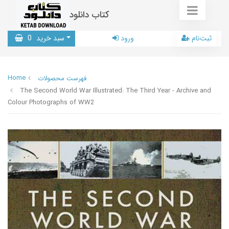
کتاب دانلود
ثبت‌نام
ورود
سبد خرید
0
Home
فهرست محصولات
The Second World War Illustrated: The Third Year - Archive and
Colour Photographs of WW2