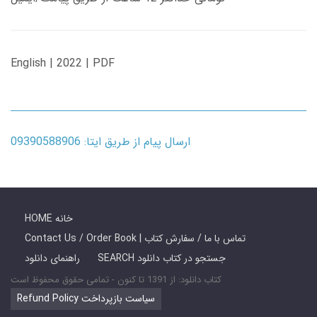
English | 2022 | PDF
ارسال پیام از طریق ایتا: 09390588906
HOME خانه
Contact Us / Order Book | تماس با ما / سفارش کتاب
SEARCH جستجو در کتاب دانلود
راهنمای دانلود
کتاب دانلود: از 1391 تا کنون - تمامی حقوق محفوظ است
Refund Policy سیاست بازپرداخت