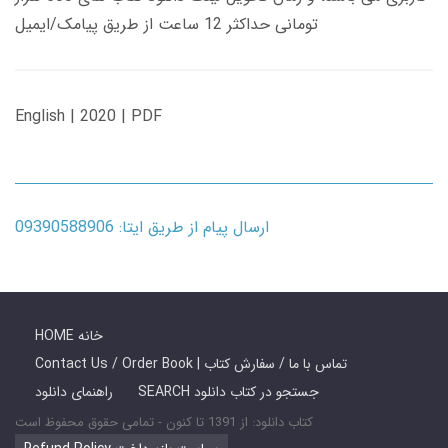
تومانی حداکثر 12 ساعت از طریق پیامک/ایمیل
English | 2020 | PDF
ارسال پیام از طریق ایتا: 09390588906
HOME خانه
Contact Us / Order Book | تماس با ما / سفارش کتاب
SEARCH جستجو در کتاب دانلود
راهنمای دانلود
کتاب دانلود: از 1391 تا کنون - تمامی حقوق محفوظ است