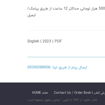
زمان تحویل کتاب های 600 هزار تومانی دانلود فوری از حساب کاربری می باشد، و زمان تحویل لینک دانلود کتاب های 500 هزار تومانی حداکثر 12 ساعت از طریق پیامک/
ایمیل
English | 2023 | PDF
ارسال پیام از طریق ایتا: 09390588906
 ما / سفارش کتاب
HOME خانه
کتاب دانلود: از 1391 تا کنون - تمامی حقوق محفوظ است