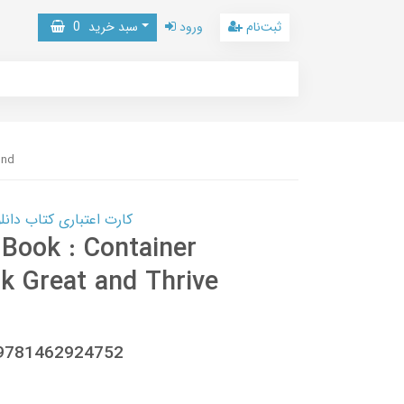
ثبت‌نام
ورود
سبد خرید
0
und
کارت اعتباری کتاب دانلود با 10,000,000 اعتبار دانلود کتا
Book : Container
k Great and Thrive
 9781462924752