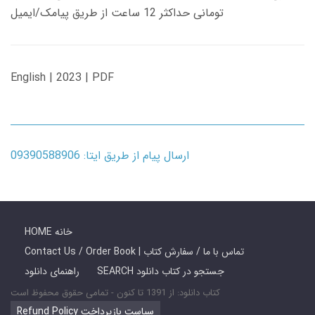
تومانی حداکثر 12 ساعت از طریق پیامک/ایمیل
English | 2023 | PDF
ارسال پیام از طریق ایتا: 09390588906
HOME خانه
Contact Us / Order Book | تماس با ما / سفارش کتاب
SEARCH جستجو در کتاب دانلود
راهنمای دانلود
کتاب دانلود: از 1391 تا کنون - تمامی حقوق محفوظ است
Refund Policy سیاست بازپرداخت