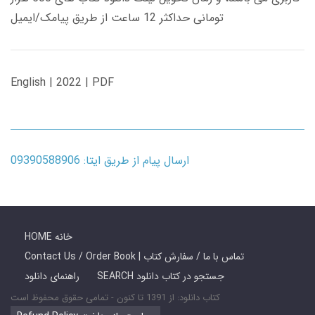
تومانی حداکثر 12 ساعت از طریق پیامک/ایمیل
English | 2022 | PDF
ارسال پیام از طریق ایتا: 09390588906
HOME خانه
Contact Us / Order Book | تماس با ما / سفارش کتاب
SEARCH جستجو در کتاب دانلود
راهنمای دانلود
کتاب دانلود: از 1391 تا کنون - تمامی حقوق محفوظ است