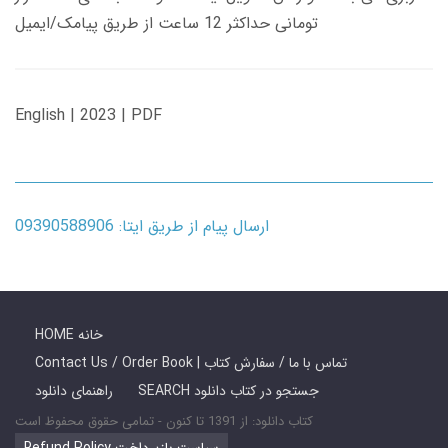
تومانی حداکثر 12 ساعت از طریق پیامک/ایمیل
English | 2023 | PDF
ارسال پیام از طریق ایتا: 09390588906
HOME خانه
Contact Us / Order Book | تماس با ما / سفارش کتاب
SEARCH جستجو در کتاب دانلود
راهنمای دانلود
کتاب دانلود: از 1391 تا کنون - تمامی حقوق محفوظ است