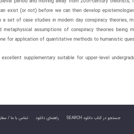
dieval period and moving away from 20th-century theorists, i
can exist (or not) before we can then develop epistemologie
 a set of case studies in modern day conspiracy theories, mi
etaphysical assumptions of conspiracy theories being mis
 zone for application of quantitative methods to humanistic que
 excellent supplementary suitable for upper-level undergrad
SEARCH جستجو در کتاب دانلود
راهنمای دانلود
Contact Us / Order Book | تماس با