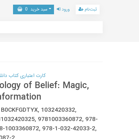
ثبت‌نام
ورود
سبد خرید
0
کارت اعتباری کتاب دانلود با 10,000,000 اعتبار دانلود کتا
logy of Belief: Magic,
nformation
n, B0CKFGDTYX, 1032420332,
81032420325, 9781003360872, 978-
8-1003360872, 978-1-032-42033-2,
087-2