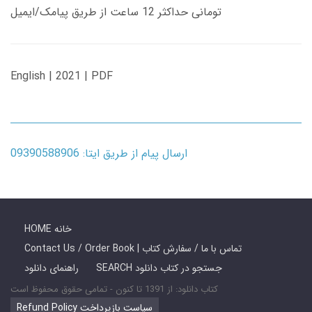
تومانی حداکثر 12 ساعت از طریق پیامک/ایمیل
English | 2021 | PDF
ارسال پیام از طریق ایتا: 09390588906
HOME خانه
Contact Us / Order Book | تماس با ما / سفارش کتاب
SEARCH جستجو در کتاب دانلود
راهنمای دانلود
کتاب دانلود: از 1391 تا کنون - تمامی حقوق محفوظ است
Refund Policy سیاست بازپرداخت