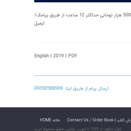
زمان تحویل کتاب های 600 هزار تومانی دانلود فوری از حساب کاربری می باشد، و زمان تحویل لینک دانلود کتاب های 500 هزار تومانی حداکثر 12 ساعت از طریق پیامک/
ایمیل
English | 2019 | PDF
ارسال پیام از طریق ایتا: 09390588906
 ما / سفارش کتاب
HOME خانه
کتاب دانلود: از 1391 تا کنون - تمامی حقوق محفوظ است