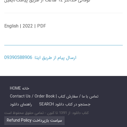
تومانی حداکثر 12 ساعت از طریق پیامک/ایمیل
English | 2022 | PDF
ارسال پیام از طریق ایتا: 09390588906
HOME خانه
Contact Us / Order Book | تماس با ما / سفارش کتاب
SEARCH جستجو در کتاب دانلود
راهنمای دانلود
کتاب دانلود: از 1391 تا کنون - تمامی حقوق محفوظ است
Refund Policy سیاست بازپرداخت