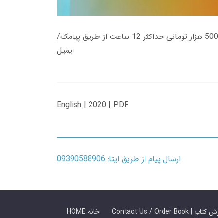
زمان تحویل کتاب های 600 هزار تومانی دانلود فوری از حساب کاربری می باشد، و زمان تحویل لینک دانلود کتاب های 500 هزار تومانی حداکثر 12 ساعت از طریق پیامک/
ایمیل
English | 2020 | PDF
ارسال پیام از طریق ایتا: 09390588906
 ما / سفارش کتاب
HOME خانه