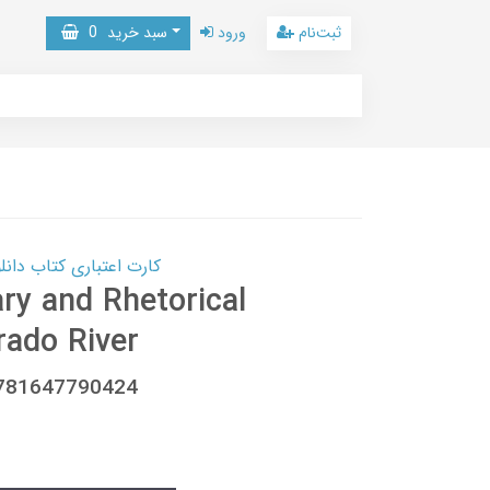
ثبت‌نام
ورود
سبد خرید
0
کارت اعتباری کتاب دانلود با 10,000,000 اعتبار دانلود کتا
ary and Rhetorical
rado River
9781647790424