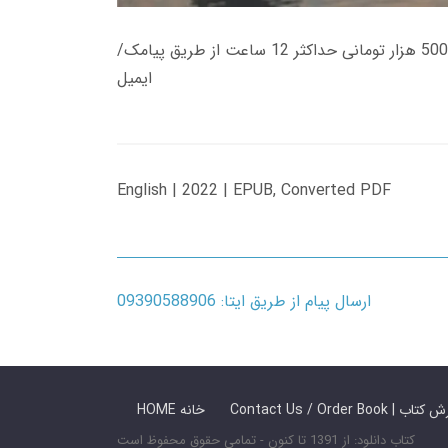
زمان تحویل کتاب های 600 هزار تومانی دانلود فوری از حساب کاربری می باشد، و زمان تحویل لینک دانلود کتاب های 500 هزار تومانی حداکثر 12 ساعت از طریق پیامک/
ایمیل
English | 2022 | EPUB, Converted PDF
ارسال پیام از طریق ایتا: 09390588906
 ما / سفارش کتاب
HOME خانه
کتاب دانلود: از 1391 تا کنون - تمامی حقوق محفوظ است