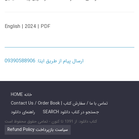
English | 2024 | PDF
ارسال پیام از طریق ایتا: 09390588906
HOME خانه
Contact Us / Order Book | تماس با ما / سفارش کتاب
SEARCH جستجو در کتاب دانلود
راهنمای دانلود
کتاب دانلود: از 1391 تا کنون - تمامی حقوق محفوظ است
Refund Policy سیاست بازپرداخت