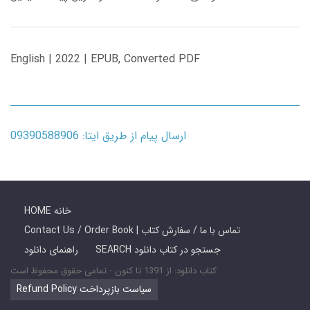
English | 2022 | EPUB, Converted PDF
ارسال پیام از طریق ایتا: 09390588906
HOME خانه
Contact Us / Order Book | تماس با ما / سفارش کتاب
SEARCH جستجو در کتاب دانلود
راهنمای دانلود
کتاب دانلود: از 1391 تا کنون - تمامی حقوق محفوظ است
Refund Policy سیاست بازپرداخت