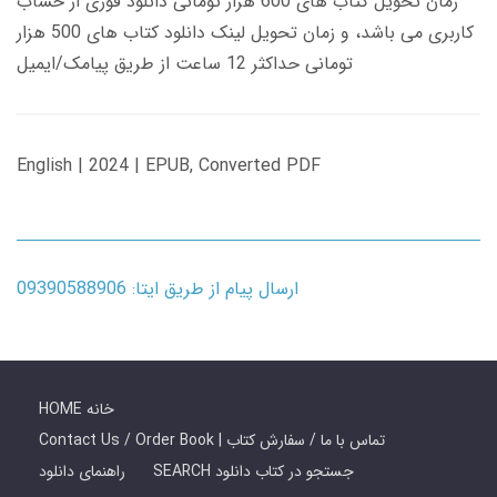
زمان تحویل کتاب های 600 هزار تومانی دانلود فوری از حساب
کاربری می باشد، و زمان تحویل لینک دانلود کتاب های 500 هزار
تومانی حداکثر 12 ساعت از طریق پیامک/ایمیل
English | 2024 | EPUB, Converted PDF
ارسال پیام از طریق ایتا: 09390588906
HOME خانه
Contact Us / Order Book | تماس با ما / سفارش کتاب
SEARCH جستجو در کتاب دانلود
راهنمای دانلود