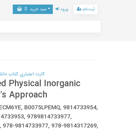
ثبت‌نام
ورود
سبد خرید
0
کارت اعتباری کتاب دانلود با 10,000,000 اعتبار دانلود کتا
d Physical Inorganic
r's Approach
MECM6YE, B0075LPEMQ, 9814733954,
14733953, 9789814733977,
 978-9814733977, 978-9814317269,