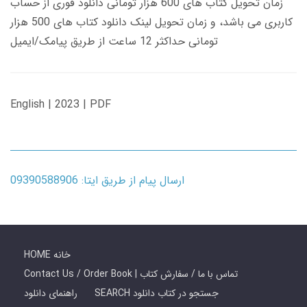
زمان تحویل کتاب های 600 هزار تومانی دانلود فوری از حساب
کاربری می باشد، و زمان تحویل لینک دانلود کتاب های 500 هزار
تومانی حداکثر 12 ساعت از طریق پیامک/ایمیل
English | 2023 | PDF
ارسال پیام از طریق ایتا: 09390588906
HOME خانه
Contact Us / Order Book | تماس با ما / سفارش کتاب
SEARCH جستجو در کتاب دانلود
راهنمای دانلود