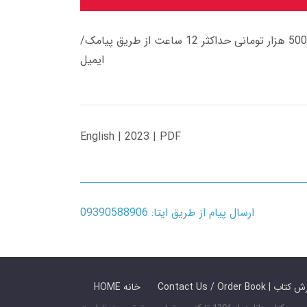
زمان تحویل کتاب های 600 هزار تومانی دانلود فوری از حساب کاربری می باشد، و زمان تحویل لینک دانلود کتاب های 500 هزار تومانی حداکثر 12 ساعت از طریق پیامک/
ایمیل
English | 2023 | PDF
ارسال پیام از طریق ایتا: 09390588906
 ما / سفارش کتاب
HOME خانه