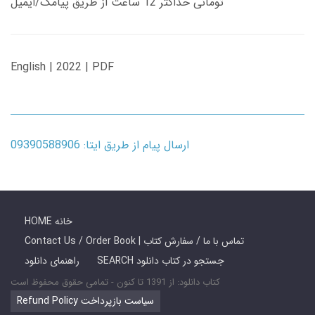
تومانی حداکثر 12 ساعت از طریق پیامک/ایمیل
English | 2022 | PDF
ارسال پیام از طریق ایتا: 09390588906
HOME خانه
Contact Us / Order Book | تماس با ما / سفارش کتاب
SEARCH جستجو در کتاب دانلود
راهنمای دانلود
کتاب دانلود: از 1391 تا کنون - تمامی حقوق محفوظ است
Refund Policy سیاست بازپرداخت