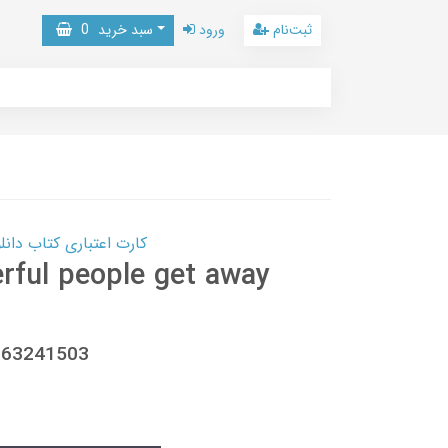
ثبت‌نام
ورود
سبد خرید
0
کارت اعتباری کتاب دانلود با 10,000,000 اعتبار دانلود کتا
rful people get away
0063241503