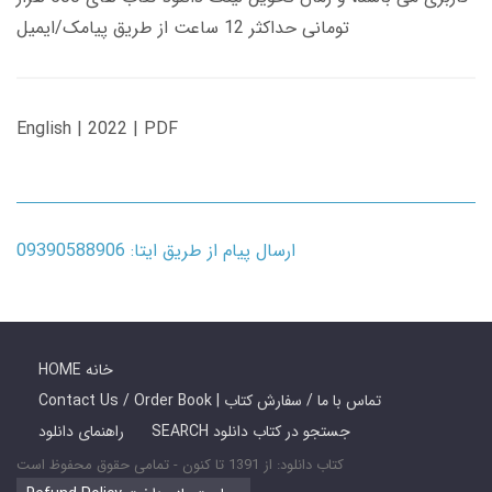
تومانی حداکثر 12 ساعت از طریق پیامک/ایمیل
English | 2022 | PDF
ارسال پیام از طریق ایتا: 09390588906
HOME خانه
Contact Us / Order Book | تماس با ما / سفارش کتاب
SEARCH جستجو در کتاب دانلود
راهنمای دانلود
کتاب دانلود: از 1391 تا کنون - تمامی حقوق محفوظ است