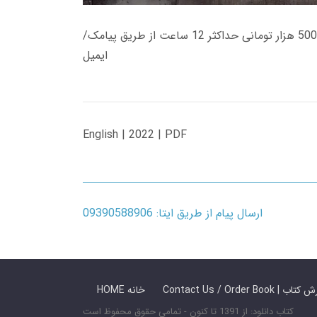
زمان تحویل کتاب های 600 هزار تومانی دانلود فوری از حساب کاربری می باشد، و زمان تحویل لینک دانلود کتاب های 500 هزار تومانی حداکثر 12 ساعت از طریق پیامک/
ایمیل
English | 2022 | PDF
ارسال پیام از طریق ایتا: 09390588906
 ما / سفارش کتاب
HOME خانه
کتاب دانلود: از 1391 تا کنون - تمامی حقوق محفوظ است