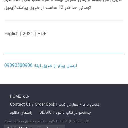
تومانی حداکثر 12 ساعت از طریق پیامک/ایمیل
English | 2021 | PDF
ارسال پیام از طریق ایتا: 09390588906
HOME خانه
Contact Us / Order Book | تماس با ما / سفارش کتاب
SEARCH جستجو در کتاب دانلود
راهنمای دانلود
کتاب دانلود: از 1391 تا کنون - تمامی حقوق محفوظ است