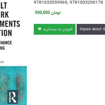
9781032059969, 9781003200178
تومان
500,000
Inquire about t
افزودن به سبدخرید