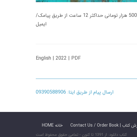
زمان تحویل کتاب های 600 هزار تومانی دانلود فوری از حساب کاربری می باشد، و زمان تحویل لینک دانلود کتاب های 500 هزار تومانی حداکثر 12 ساعت از طریق پیامک/
ایمیل
English | 2022 | PDF
ارسال پیام از طریق ایتا: 09390588906
 ما / سفارش کتاب
HOME خانه
کتاب دانلود: از 1391 تا کنون - تمامی حقوق محفوظ است