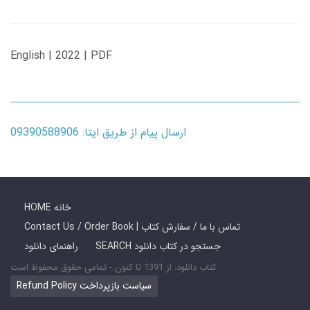
English | 2022 | PDF
ارسال پیام از طریق ایتا: 09390588906
HOME خانه
Contact Us / Order Book | تماس با ما / سفارش کتاب
SEARCH جستجو در کتاب دانلود
راهنمای دانلود
کتاب دانلود: از 1391 تا کنون - تمامی حقوق محفوظ است
Refund Policy سیاست بازپرداخت