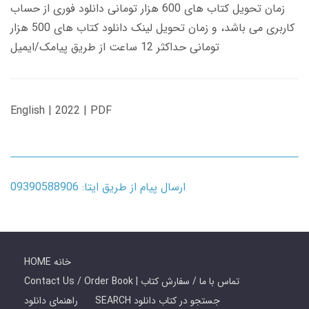
زمان تحویل کتاب های 600 هزار تومانی دانلود فوری از حساب
کاربری می باشد، و زمان تحویل لینک دانلود کتاب های 500 هزار
تومانی حداکثر 12 ساعت از طریق پیامک/ایمیل
English | 2022 | PDF
ارسال پیام از طریق ایتا: 09390588906
HOME خانه
Contact Us / Order Book | تماس با ما / سفارش کتاب
SEARCH جستجو در کتاب دانلود
راهنمای دانلود