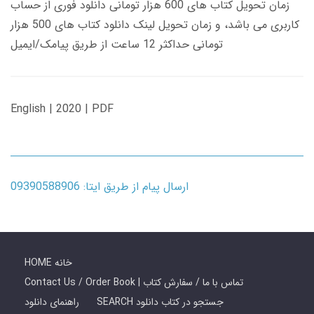
زمان تحویل کتاب های 600 هزار تومانی دانلود فوری از حساب
کاربری می باشد، و زمان تحویل لینک دانلود کتاب های 500 هزار
تومانی حداکثر 12 ساعت از طریق پیامک/ایمیل
English | 2020 | PDF
ارسال پیام از طریق ایتا: 09390588906
HOME خانه
Contact Us / Order Book | تماس با ما / سفارش کتاب
SEARCH جستجو در کتاب دانلود
راهنمای دانلود