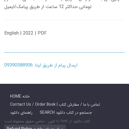
تومانی حداکثر 12 ساعت از طریق پیامک/ایمیل
English | 2022 | PDF
ارسال پیام از طریق ایتا: 09390588906
HOME خانه
Contact Us / Order Book | تماس با ما / سفارش کتاب
SEARCH جستجو در کتاب دانلود
راهنمای دانلود
کتاب دانلود: از 1391 تا کنون - تمامی حقوق محفوظ است