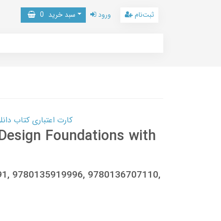
ثبت‌نام
ورود
سبد خرید
0
کارت اعتباری کتاب دانلود با 10,000,000 اعتبار دانلود کتا
esign Foundations with
991, 9780135919996, 9780136707110,