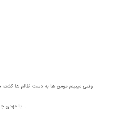
وقتی میبینم مومن ها به دست ظالم ها کشته م
یا مهدی چرا ظهور نمیکنی؟ پس یاری خدا چه زمانیست؟ قلب من دیگه تحمل این همه درد رو نداره، ای کاش میتونستم یه کاری بکنم ..