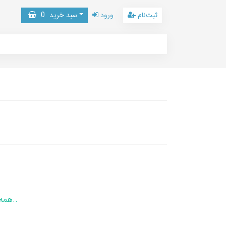
ثبت‌نام
ورود
سبد خرید
0
همه هست آرزویم که ببینم از تو رویی.. چه زیان تو را که من هم برسم به آرزویی..