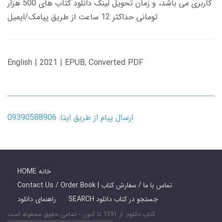
کاربری می باشد، و زمان تحویل لینک دانلود کتاب های 500 هزار
تومانی حداکثر 12 ساعت از طریق پیامک/ایمیل
English | 2021 | EPUB, Converted PDF
ارسال پیام از طریق ایتا: 09390588906
HOME خانه
Contact Us / Order Book | تماس با ما / سفارش کتاب
SEARCH جستجو در کتاب دانلود
راهنمای دانلود
کتاب دانلود: از 1391 تا کنون - تمامی حقوق محفوظ است