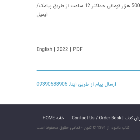
زمان تحویل کتاب های 600 هزار تومانی دانلود فوری از حساب کاربری می باشد، و زمان تحویل لینک دانلود کتاب های 500 هزار تومانی حداکثر 12 ساعت از طریق پیامک/
ایمیل
English | 2022 | PDF
ارسال پیام از طریق ایتا: 09390588906
 ما / سفارش کتاب
HOME خانه
کتاب دانلود: از 1391 تا کنون - تمامی حقوق محفوظ است