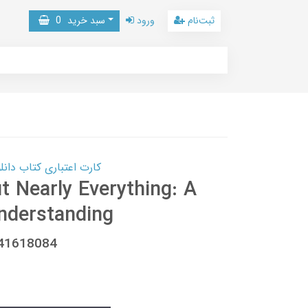
ثبت‌نام
ورود
سبد خرید
0
کارت اعتباری کتاب دانلود با 10,000,000 اعتبار دانلود کتا
 Nearly Everything: A
nderstanding
541618084