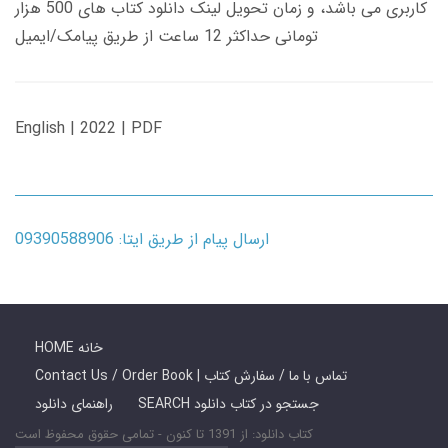
کاربری می باشد، و زمان تحویل لینک دانلود کتاب های 500 هزار
تومانی حداکثر 12 ساعت از طریق پیامک/ایمیل
English | 2022 | PDF
ارسال پیام از طریق ایتا: 09390588906
HOME خانه
Contact Us / Order Book | تماس با ما / سفارش کتاب
SEARCH جستجو در کتاب دانلود
راهنمای دانلود
کتاب دانلود: از 1391 تا کنون - تمامی حقوق محفوظ است