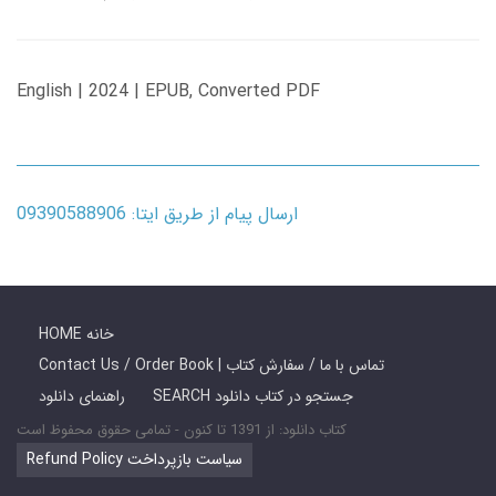
English | 2024 | EPUB, Converted PDF
ارسال پیام از طریق ایتا: 09390588906
HOME خانه
Contact Us / Order Book | تماس با ما / سفارش کتاب
SEARCH جستجو در کتاب دانلود
راهنمای دانلود
کتاب دانلود: از 1391 تا کنون - تمامی حقوق محفوظ است
Refund Policy سیاست بازپرداخت