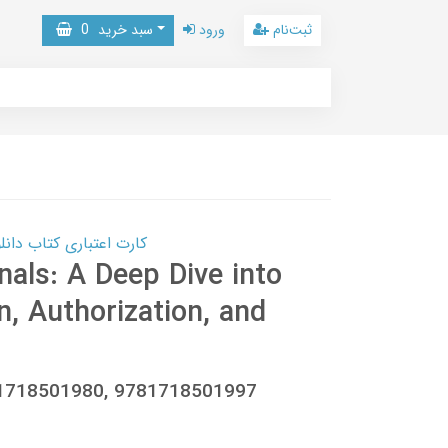
ثبت‌نام
ورود
سبد خرید
0
کارت اعتباری کتاب دانلود با 10,000,000 اعتبار دانلود کتا
nals: A Deep Dive into
, Authorization, and
81718501980, 9781718501997