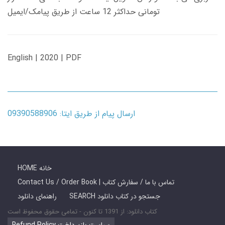
تومانی حداکثر 12 ساعت از طریق پیامک/ایمیل
English | 2020 | PDF
ارسال پیام از طریق ایتا: 09390588906
HOME خانه
Contact Us / Order Book | تماس با ما / سفارش کتاب
SEARCH جستجو در کتاب دانلود
راهنمای دانلود
کتاب دانلود: از 1391 تا کنون - تمامی حقوق محفوظ است