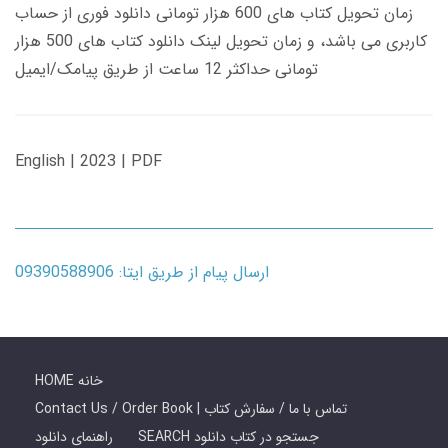
زمان تحویل کتاب های 600 هزار تومانی دانلود فوری از حساب
کاربری می باشد، و زمان تحویل لینک دانلود کتاب های 500 هزار
تومانی حداکثر 12 ساعت از طریق پیامک/ایمیل
English | 2023 | PDF
ارسال پیام از طریق ایتا: 09390588906
HOME خانه
Contact Us / Order Book | تماس با ما / سفارش کتاب
SEARCH جستجو در کتاب دانلود
راهنمای دانلود