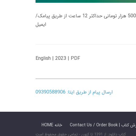
زمان تحویل کتاب های 600 هزار تومانی دانلود فوری از حساب کاربری می باشد، و زمان تحویل لینک دانلود کتاب های 500 هزار تومانی حداکثر 12 ساعت از طریق پیامک/
ایمیل
English | 2023 | PDF
ارسال پیام از طریق ایتا: 09390588906
 ما / سفارش کتاب
HOME خانه
کتاب دانلود: از 1391 تا کنون - تمامی حقوق محفوظ است